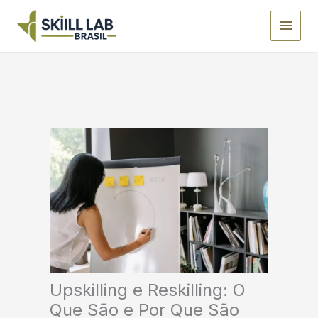
Ir
para
o
conteúdo
Upskilling e Reskilling: O
Que São e Por Que São