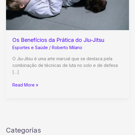
Os Benefícios da Prática do Jiu-Jitsu
Esportes e Saúde
/
Roberto Milano
O Jiu-Jitsu é uma arte marcial que se destaca pela
combinação de técnicas de luta no solo e de defesa
[…]
Os
Read More »
Benefícios
da
Prática
do
Jiu-
Jitsu
Categorias