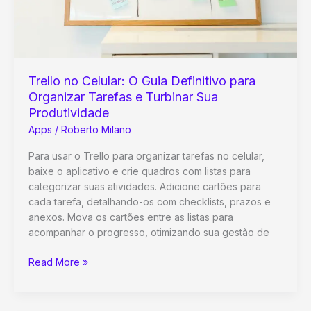
para
Resultados
Incríveis
Trello no Celular: O Guia Definitivo para
Organizar Tarefas e Turbinar Sua
Produtividade
Apps
/
Roberto Milano
Para usar o Trello para organizar tarefas no celular,
baixe o aplicativo e crie quadros com listas para
categorizar suas atividades. Adicione cartões para
cada tarefa, detalhando-os com checklists, prazos e
anexos. Mova os cartões entre as listas para
acompanhar o progresso, otimizando sua gestão de
Trello
Read More »
no
Celular:
O