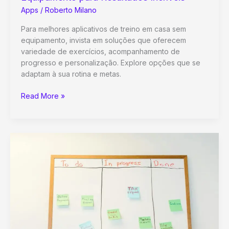
Apps
/
Roberto Milano
Para melhores aplicativos de treino em casa sem
equipamento, invista em soluções que oferecem
variedade de exercícios, acompanhamento de
progresso e personalização. Explore opções que se
adaptam à sua rotina e metas.
Transforme
Read More »
Sua
Casa
em
Academia:
Os
Melhores
Aplicativos
de
Treino
Sem
Equipamento