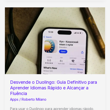
Finanças:
Guia
Definitivo
dos
Melhores
Aplicativos
para
Controlar
Gastos
e
Economizar
Dinheiro
Desvende o Duolingo: Guia Definitivo para
Aprender Idiomas Rápido e Alcançar a
Fluência
Apps
/
Roberto Milano
Para usar o Duolingo para aprender idiomas rápido,