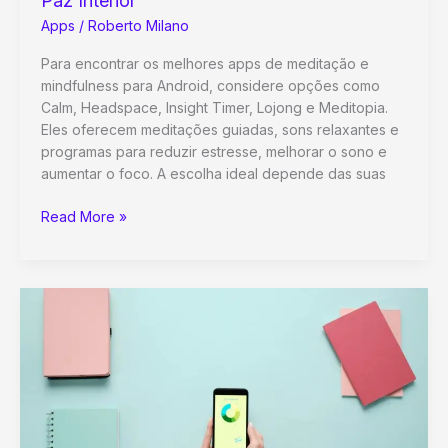
Paz Interior
Apps
/
Roberto Milano
Para encontrar os melhores apps de meditação e
mindfulness para Android, considere opções como
Calm, Headspace, Insight Timer, Lojong e Meditopia.
Eles oferecem meditações guiadas, sons relaxantes e
programas para reduzir estresse, melhorar o sono e
aumentar o foco. A escolha ideal depende das suas
Os
Read More »
Melhores
Apps
de
Meditação
e
Mindfulness
para
Android:
Encontre
Sua