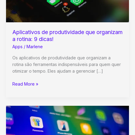
Aplicativos de produtividade que organizam
a rotina: 9 dicas!
Apps
/
Marlene
Os aplicativos de produtividade que organizam a
rotina são ferramentas indispensáveis para quem quer
otimizar o tempo. Eles ajudam a gerenciar […]
Aplicativos
Read More »
de
produtividade
que
organizam
a
rotina:
9