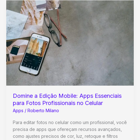
Guia
Definitivo
para
Organizar
Tarefas
e
Turbinar
Sua
Produtividade
Domine a Edição Mobile: Apps Essenciais
para Fotos Profissionais no Celular
Apps
/
Roberto Milano
Para editar fotos no celular como um profissional, você
precisa de apps que ofereçam recursos avançados,
como ajustes precisos de cor, luz, retoque e filtros