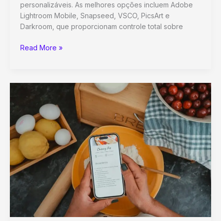
personalizáveis. As melhores opções incluem Adobe
Lightroom Mobile, Snapseed, VSCO, PicsArt e
Darkroom, que proporcionam controle total sobre
Domine
Read More »
a
Edição
Mobile:
Apps
Essenciais
para
Fotos
Profissionais
no
Celular