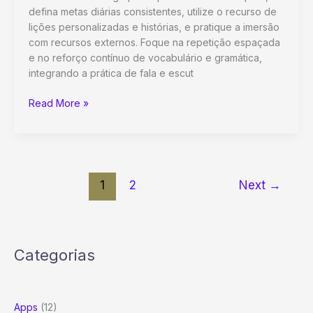
defina metas diárias consistentes, utilize o recurso de
lições personalizadas e histórias, e pratique a imersão
com recursos externos. Foque na repetição espaçada
e no reforço contínuo de vocabulário e gramática,
integrando a prática de fala e escut
Desvende
Read More »
o
Duolingo:
Guia
Definitivo
para
1
2
Next
→
Aprender
Idiomas
Rápido
e
Categorias
Alcançar
a
Fluência
Apps
(12)