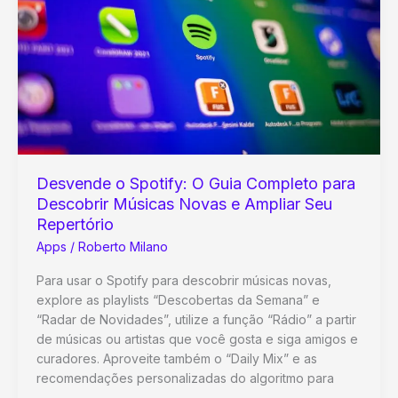
dicas!
Desvende o Spotify: O Guia Completo para
Descobrir Músicas Novas e Ampliar Seu
Repertório
Apps
/
Roberto Milano
Para usar o Spotify para descobrir músicas novas,
explore as playlists “Descobertas da Semana” e
“Radar de Novidades”, utilize a função “Rádio” a partir
de músicas ou artistas que você gosta e siga amigos e
curadores. Aproveite também o “Daily Mix” e as
recomendações personalizadas do algoritmo para