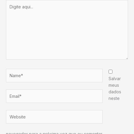
Digite
aqui...
Name*
Salvar
meus
dados
Email*
neste
Website
navegador para a próxima vez que eu comentar.