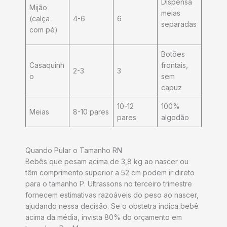
Dispensa
Mijão
meias
(calça
4-6
6
separadas
com pé)
Botões
Casaquinh
frontais,
2-3
3
o
sem
capuz ​
10-12
100%
Meias
8-10 pares
pares
algodão ​
Quando Pular o Tamanho RN
Bebês que pesam acima de 3,8 kg ao nascer ou
têm comprimento superior a 52 cm podem ir direto
para o tamanho P. Ultrassons no terceiro trimestre
fornecem estimativas razoáveis do peso ao nascer,
ajudando nessa decisão. Se o obstetra indica bebê
acima da média, invista 80% do orçamento em