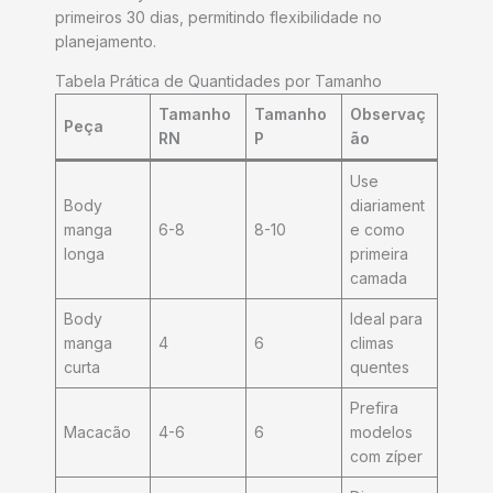
primeiros 30 dias, permitindo flexibilidade no
planejamento.
Tabela Prática de Quantidades por Tamanho
Tamanho
Tamanho
Observaç
Peça
RN
P
ão
Use
Body
diariament
manga
6-8
8-10
e como
longa
primeira
camada
Body
Ideal para
manga
4
6
climas
curta
quentes
Prefira
Macacão
4-6
6
modelos
com zíper