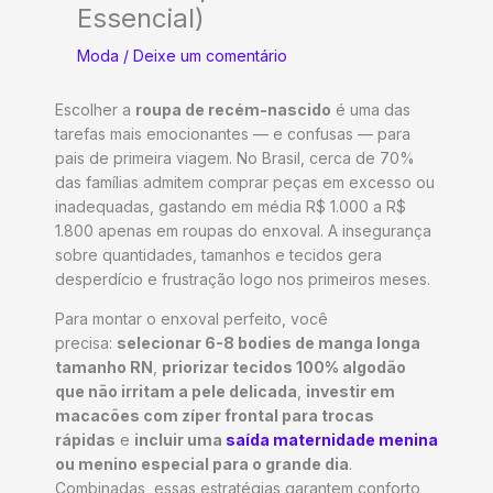
Essencial)
Moda
/
Deixe um comentário
Escolher a
roupa de recém-nascido
é uma das
tarefas mais emocionantes — e confusas — para
pais de primeira viagem. No Brasil, cerca de 70%
das famílias admitem comprar peças em excesso ou
inadequadas, gastando em média R$ 1.000 a R$
1.800 apenas em roupas do enxoval. A insegurança
sobre quantidades, tamanhos e tecidos gera
desperdício e frustração logo nos primeiros meses.
Para montar o enxoval perfeito, você
precisa:
selecionar 6-8 bodies de manga longa
tamanho RN
,
priorizar tecidos 100% algodão
que não irritam a pele delicada
,
investir em
macacões com zíper frontal para trocas
rápidas
e
incluir uma
saída maternidade menina
ou menino especial para o grande dia
.
Combinadas, essas estratégias garantem conforto