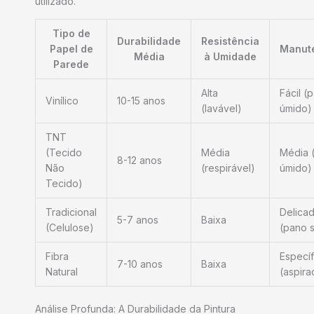
utilizado.
Tipo de
Durabilidade
Resistência
Papel de
Manut
Média
à Umidade
Parede
Alta
Fácil (
Vinílico
10-15 anos
(lavável)
úmido)
TNT
(Tecido
Média
Média 
8-12 anos
Não
(respirável)
úmido)
Tecido)
Tradicional
Delica
5-7 anos
Baixa
(Celulose)
(pano 
Fibra
Específ
7-10 anos
Baixa
Natural
(aspira
Análise Profunda: A Durabilidade da Pintura