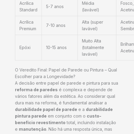
Acrílica
Média
Fosco,
5-7 anos
Standard
(lavável)
Acetin
Acrílica
Alta (super
Acetin
7-10 anos
Premium
lavável)
Semibr
Muito Alta
Brilhan
Epóxi
10-15 anos
(totalmente
Acetin
lavável)
O Veredito Final: Papel de Parede ou Pintura – Qual
Escolher para a Longevidade?
A decisão entre papel de parede e pintura para sua
reforma de paredes
é complexa e depende de
vários fatores além da estética. Ao considerar qual
dura mais na reforma, é fundamental analisar a
durabilidade papel de parede
e a
durabilidade
pintura parede
em conjunto com o
custo-
benefício revestimento
total, incluindo instalação
e
manutenção
. Não há uma resposta única, mas