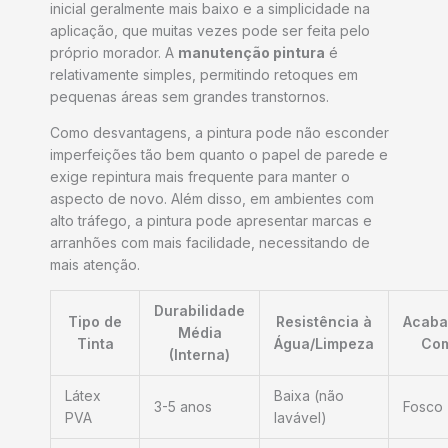
inicial geralmente mais baixo e a simplicidade na
aplicação, que muitas vezes pode ser feita pelo
próprio morador. A
manutenção pintura
é
relativamente simples, permitindo retoques em
pequenas áreas sem grandes transtornos.
Como desvantagens, a pintura pode não esconder
imperfeições tão bem quanto o papel de parede e
exige repintura mais frequente para manter o
aspecto de novo. Além disso, em ambientes com
alto tráfego, a pintura pode apresentar marcas e
arranhões com mais facilidade, necessitando de
mais atenção.
Durabilidade
Tipo de
Resistência à
Acaba
Média
Tinta
Água/Limpeza
Co
(Interna)
Látex
Baixa (não
3-5 anos
Fosco
PVA
lavável)