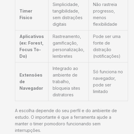
Simplicidade,
Não rastreia
Timer
tangibilidade,
progresso,
Físico
sem distrações
menos
digitais
flexibilidade
Aplicativos
Rastreamento,
Pode ser uma
(ex: Forest,
gamificação,
fonte de
Focus To-
personalização,
distração
Do)
lembretes
(notificações)
Integrado ao
Só funciona no
Extensões
ambiente de
navegador,
de
trabalho,
pode ser
Navegador
bloqueia sites
limitado
distratores
A escolha depende do seu perfil e do ambiente de
estudo. O importante é que a ferramenta ajude a
manter o timer pomodoro funcionando sem
interrupções.