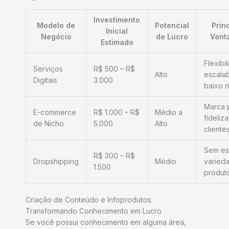
Investimento
Modelo de
Potencial
Prin
Inicial
Negócio
de Lucro
Vant
Estimado
Flexibi
Serviços
R$ 500 – R$
Alto
escalab
Digitais
3.000
baixo r
Marca p
E-commerce
R$ 1.000 – R$
Médio a
fideliz
de Nicho
5.000
Alto
cliente
Sem es
R$ 300 – R$
Dropshipping
Médio
varied
1.500
produt
Criação de Conteúdo e Infoprodutos:
Transformando Conhecimento em Lucro
Se você possui conhecimento em alguma área,