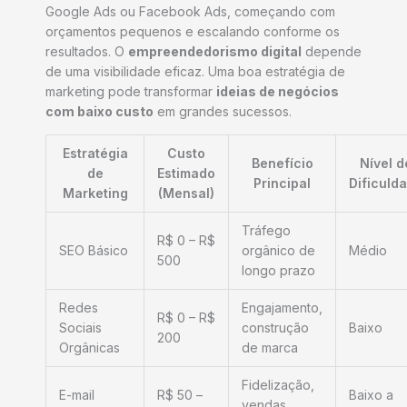
Google Ads ou Facebook Ads, começando com
orçamentos pequenos e escalando conforme os
resultados. O
empreendedorismo digital
depende
de uma visibilidade eficaz. Uma boa estratégia de
marketing pode transformar
ideias de negócios
com baixo custo
em grandes sucessos.
Estratégia
Custo
Benefício
Nível d
de
Estimado
Principal
Dificuld
Marketing
(Mensal)
Tráfego
R$ 0 – R$
SEO Básico
orgânico de
Médio
500
longo prazo
Redes
Engajamento,
R$ 0 – R$
Sociais
construção
Baixo
200
Orgânicas
de marca
Fidelização,
E-mail
R$ 50 –
Baixo a
vendas