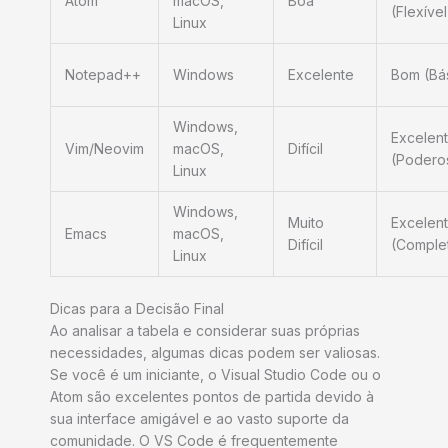
Atom
macOS,
Boa
(Flexível
Linux
Notepad++
Windows
Excelente
Bom (Bá
Windows,
Excelen
Vim/Neovim
macOS,
Difícil
(Podero
Linux
Windows,
Muito
Excelen
Emacs
macOS,
Difícil
(Comple
Linux
Dicas para a Decisão Final
Ao analisar a tabela e considerar suas próprias
necessidades, algumas dicas podem ser valiosas.
Se você é um iniciante, o Visual Studio Code ou o
Atom são excelentes pontos de partida devido à
sua interface amigável e ao vasto suporte da
comunidade. O VS Code é frequentemente