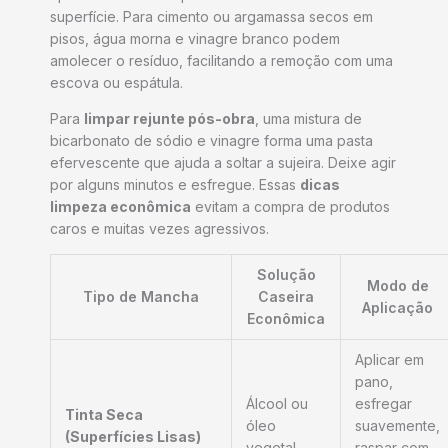
superfície. Para cimento ou argamassa secos em
pisos, água morna e vinagre branco podem
amolecer o resíduo, facilitando a remoção com uma
escova ou espátula.
Para
limpar rejunte pós-obra
, uma mistura de
bicarbonato de sódio e vinagre forma uma pasta
efervescente que ajuda a soltar a sujeira. Deixe agir
por alguns minutos e esfregue. Essas
dicas
limpeza econômica
evitam a compra de produtos
caros e muitas vezes agressivos.
Solução
Modo de
Tipo de Mancha
Caseira
Aplicação
Econômica
Aplicar em
pano,
Álcool ou
esfregar
Tinta Seca
óleo
suavemente,
(Superfícies Lisas)
vegetal
raspar com