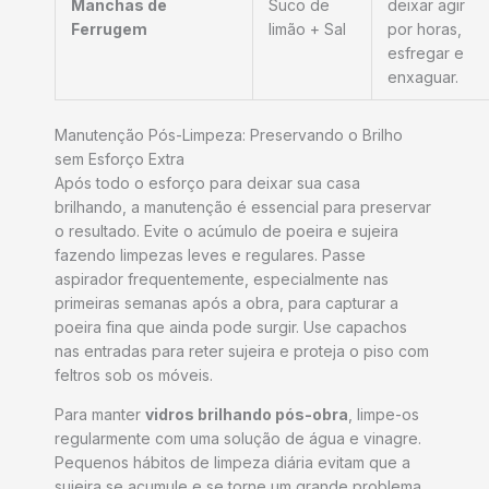
Manchas de
Suco de
deixar agir
Ferrugem
limão + Sal
por horas,
esfregar e
enxaguar.
Manutenção Pós-Limpeza: Preservando o Brilho
sem Esforço Extra
Após todo o esforço para deixar sua casa
brilhando, a manutenção é essencial para preservar
o resultado. Evite o acúmulo de poeira e sujeira
fazendo limpezas leves e regulares. Passe
aspirador frequentemente, especialmente nas
primeiras semanas após a obra, para capturar a
poeira fina que ainda pode surgir. Use capachos
nas entradas para reter sujeira e proteja o piso com
feltros sob os móveis.
Para manter
vidros brilhando pós-obra
, limpe-os
regularmente com uma solução de água e vinagre.
Pequenos hábitos de limpeza diária evitam que a
sujeira se acumule e se torne um grande problema,