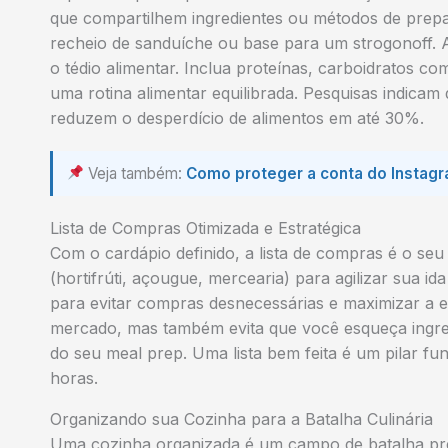
que compartilhem ingredientes ou métodos de prepa
recheio de sanduíche ou base para um strogonoff. A 
o tédio alimentar. Inclua proteínas, carboidratos co
uma rotina alimentar equilibrada. Pesquisas indica
reduzem o desperdício de alimentos em até 30%.
Veja também:
Como proteger a conta do Instagra
Lista de Compras Otimizada e Estratégica
Com o cardápio definido, a lista de compras é o se
(hortifrúti, açougue, mercearia) para agilizar sua 
para evitar compras desnecessárias e maximizar a
mercado, mas também evita que você esqueça ingred
do seu meal prep. Uma lista bem feita é um pilar f
horas.
Organizando sua Cozinha para a Batalha Culinária
Uma cozinha organizada é um campo de batalha prep