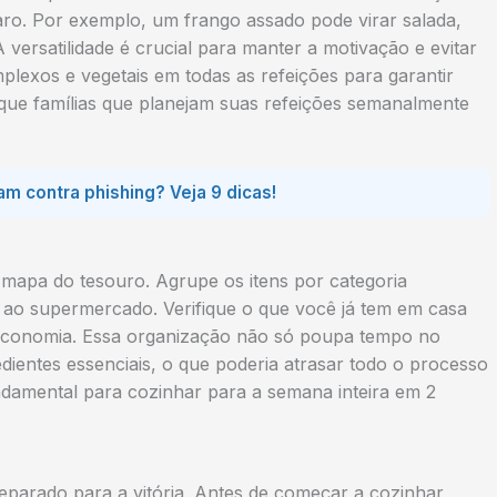
ro. Por exemplo, um frango assado pode virar salada,
versatilidade é crucial para manter a motivação e evitar
mplexos e vegetais em todas as refeições para garantir
m que famílias que planejam suas refeições semanalmente
m contra phishing? Veja 9 dicas!
u mapa do tesouro. Agrupe os itens por categoria
ida ao supermercado. Verifique o que você já tem em casa
 economia. Essa organização não só poupa tempo no
ientes essenciais, o que poderia atrasar todo o processo
undamental para cozinhar para a semana inteira em 2
arado para a vitória. Antes de começar a cozinhar,