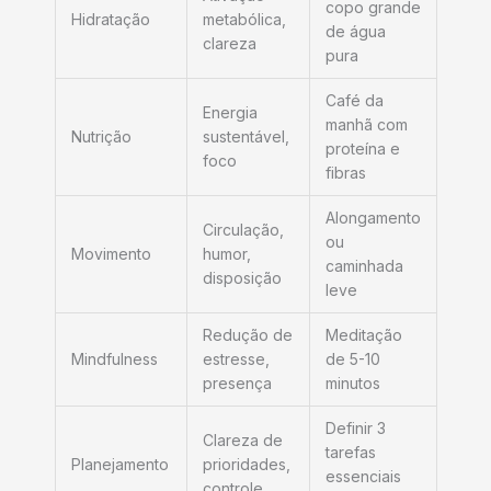
copo grande
Hidratação
metabólica,
de água
clareza
pura
Café da
Energia
manhã com
Nutrição
sustentável,
proteína e
foco
fibras
Alongamento
Circulação,
ou
Movimento
humor,
caminhada
disposição
leve
Redução de
Meditação
Mindfulness
estresse,
de 5-10
presença
minutos
Definir 3
Clareza de
tarefas
Planejamento
prioridades,
essenciais
controle